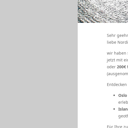
Sehr geeh
liebe Nordi
wir haben 
jetzt mit e
oder
200€ 
(ausgenom
Entdecken
Oslo
erle
Isla
geot
Für Ihre z