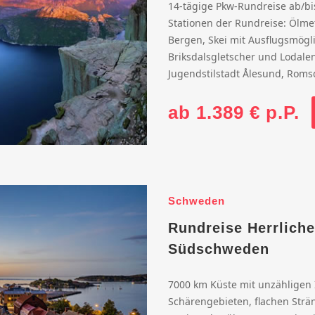
14-tägige Pkw-Rundreise ab/b
Stationen der Rundreise: Ölme
Bergen, Skei mit Ausflugsmögl
Briksdalsgletscher und Lodalen
Jugendstilstadt Ålesund, Romsd
ab 1.389 € p.P.
Schweden
Rundreise Herrlich
Südschweden
7000 km Küste mit unzähligen 
Schärengebieten, flachen Str