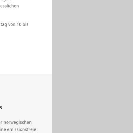
gesslichen
itag von 10 bis
s
er norwegischen
ine emissionsfreie