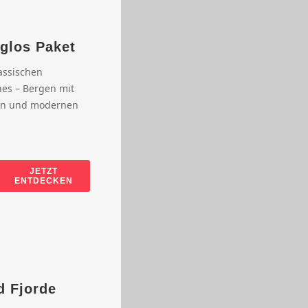
glos Paket
assischen
nes – Bergen mit
en und modernen
JETZT
ENTDECKEN
d Fjorde