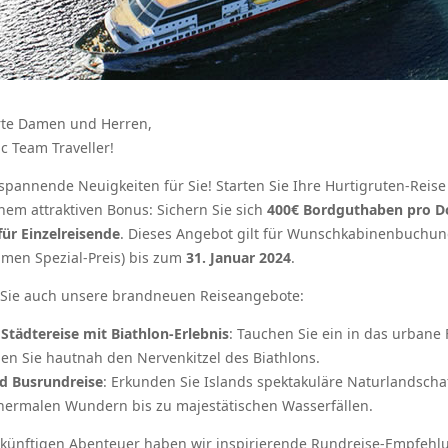
rte Damen und Herren,
c Team Traveller!
spannende Neuigkeiten für Sie! Starten Sie Ihre Hurtigruten-Rei
inem attraktiven Bonus: Sichern Sie sich
400€ Bordguthaben pro D
für Einzelreisende
. Dieses Angebot gilt für Wunschkabinenbuchu
men Spezial-Preis) bis zum
31. Januar 2024
.
 Sie auch unsere brandneuen Reiseangebote:
 Städtereise mit Biathlon-Erlebnis
: Tauchen Sie ein in das urbane 
ben Sie hautnah den Nervenkitzel des Biathlons.
nd Busrundreise
: Erkunden Sie Islands spektakuläre Naturlandscha
hermalen Wundern bis zu majestätischen Wasserfällen.
ukünftigen Abenteuer haben wir inspirierende Rundreise-Empfeh