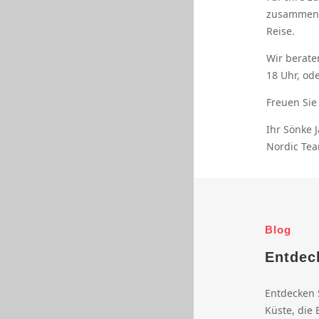
zusammenge
Reise.
Wir berate
18 Uhr, ode
Freuen Sie
Ihr Sönke 
Nordic Tea
Blog
Entdec
Entdecken 
Küste, die