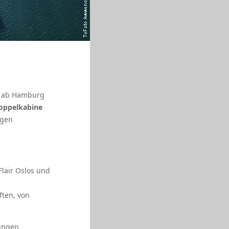
se ab Hamburg
oppelkabine
ngen
Flair Oslos und
ften, von
lungen