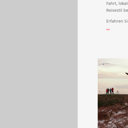
Fahrt, lok
Reisestil b
Erfahren S
...