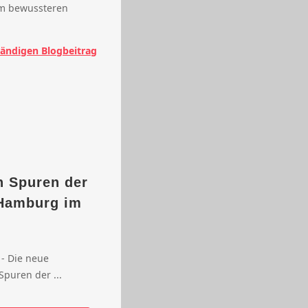
em bewussteren
tändigen Blogbeitrag
n Spuren der
 Hamburg im
- Die neue
Spuren der ...