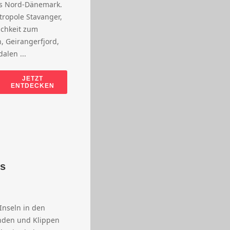
is Nord-Dänemark.
tropole Stavanger,
ichkeit zum
, Geirangerfjord,
alen ...
JETZT
ENTDECKEN
es
Inseln in den
änden und Klippen