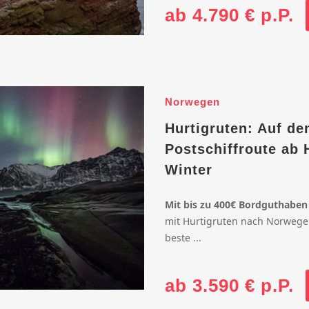
ab 4.790 € p.P.
Norwegen
Hurtigruten: Auf de
Postschiffroute ab
Winter
Mit bis zu 400€ Bordguthaben
mit Hurtigruten nach Norwege
beste ...
ab 3.590 € p.P.