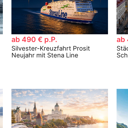
ab 490 € p.P.
ab 
Silvester-Kreuzfahrt Prosit
Stä
Neujahr mit Stena Line
Sch