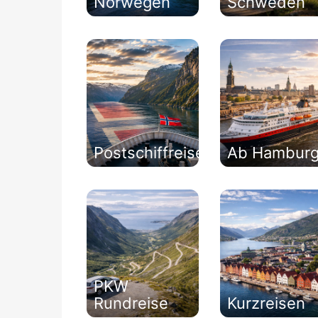
Norwegen
Schweden
Postschiffreise
Ab Hambur
PKW
Rundreise
Kurzreisen