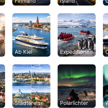
Finnland
Island
g
Ab Kiel
Expeditionen
C
Städtereise
Polarlichter