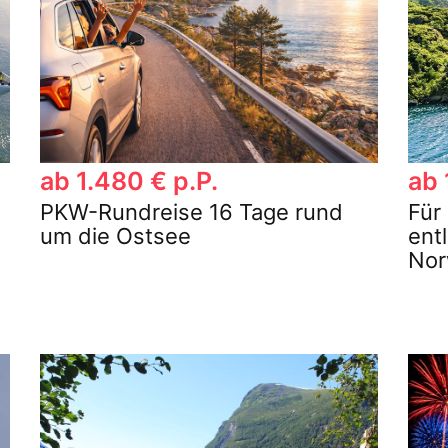
ab 1.480 € p.P.
ab 
PKW-Rundreise 16 Tage rund
Für
um die Ostsee
ent
No