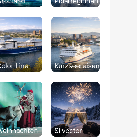
Grönland
Polarregionen
olor Line
Kurzseereisen
Weihnachten
Silvester