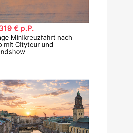
319 € p.P.
age Minikreuzfahrt nach
o mit Citytour und
endshow