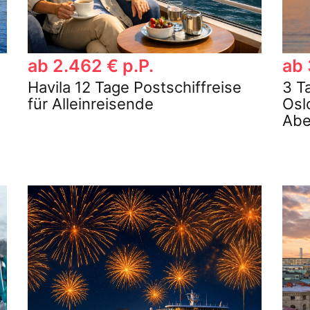
ab 2.462 € p.P.
ab 
Havila 12 Tage Postschiffreise
3 T
für Alleinreisende
Osl
Ab