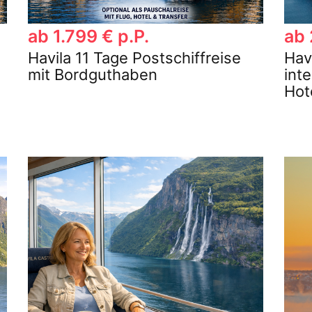
ab 1.799 € p.P.
ab 
Havila 11 Tage Postschiffreise
Hav
mit Bordguthaben
inte
Hot