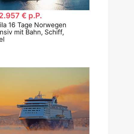
2.957 € p.P.
ila 16 Tage Norwegen
nsiv mit Bahn, Schiff,
el