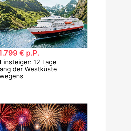
1.799 € p.P.
 Einsteiger: 12 Tage
lang der Westküste
rwegens