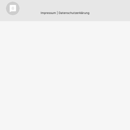
Impressum
|
Datenschutzerklärung
Nordic Team Travel - Ihr Skandinavisches
Reisebüro in Berlin - All work
©
2003 - 2026