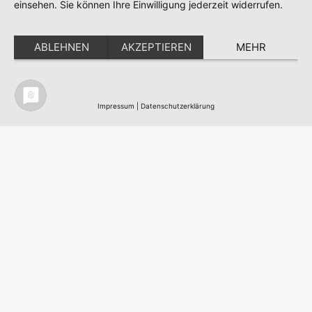
einsehen. Sie können Ihre Einwilligung jederzeit widerrufen.
ABLEHNEN
AKZEPTIEREN
MEHR
Impressum
|
Datenschutzerklärung
Nordic Team Travel - Ihr Skandinavisches
Reisebüro in Berlin - All work
©
2003 - 2026