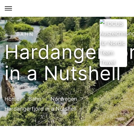
BAHN
Hardangerfjo
in a Nutshell
Home
Bahn
Norwegen
Hardangerfjord in a Nutshell