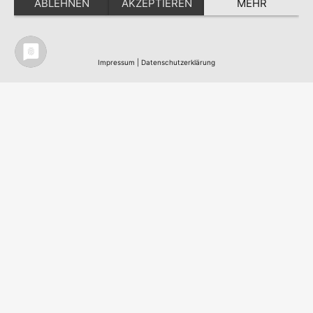
ABLEHNEN
AKZEPTIEREN
MEHR
Impressum
|
Datenschutzerklärung
Nordic Team Travel - Ihr Skandinavisches
Reisebüro in Berlin - All work
©
2003 - 2026