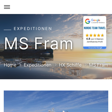
EXPEDITIONEN
MS Fram
Home
Expeditionen
HX Schiffe
MS Fram