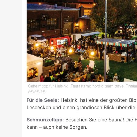
Geheimtipp für Helsinki: Teurastamo nordic team travel Finnl
â€‹â€‹â€‹
Für die Seele:
Helsinki hat eine der größten Bi
Leseecken und einen grandiosen Blick über die S
Schmunzeltipp:
Besuchen Sie eine Sauna! Die F
kann – auch keine Sorgen.