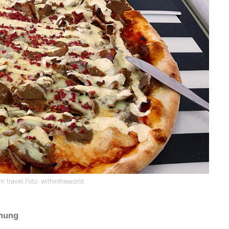
am travel Foto: withintheworld
nnung