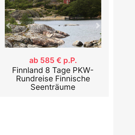
Previous
Next
ab 589 € p.P.
Finnlands Osten
Karelien entdecken &
genießen