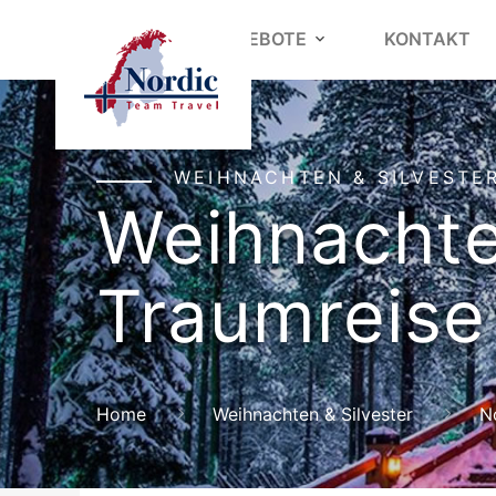
REISEANGEBOTE
KONTAKT
WEIHNACHTEN & SILVESTE
Weihnachte
Traumreise 
Home
Weihnachten & Silvester
N