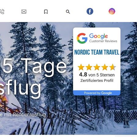
15 Tage
sflug
e mit Rentierausflug