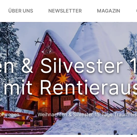
ÜBER UNS
NEWSLETTER
MAGAZIN
R
n & Silvester 
mit Rentierau
orwegen
Weihnachten & Silvester 15 Tage Traumreis