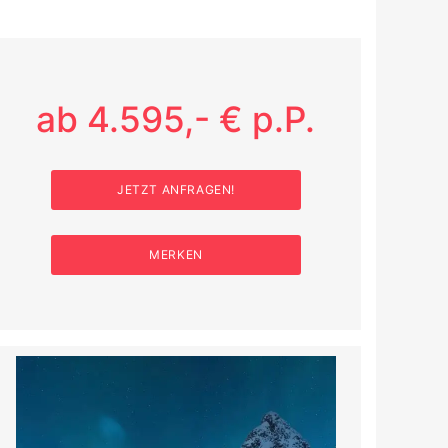
ab 4.595,- € p.P.
JETZT ANFRAGEN!
MERKEN