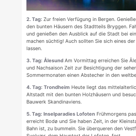
2. Tag:
Zur freien Verfügung in Bergen. Genieß
den bunten Häusern des Stadtteils Bryggen. Fah
und genießen den Ausblick auf die Stadt bei ei
machen süchtig! Auch sollten Sie sich eines der
lassen.
3. Tag: Ålesund
Am Vormittag erreichen Sie Åle
und Nachsaison Zeit zur Besichtigung der sehen
Sommermonaten einen Abstecher in den weltbe
4. Tag: Trondheim
Heute liegt das mittelalterl
Altstadt mit den bunten Holzhäusern und besuc
Bauwerk Skandinaviens.
5. Tag: Inselparadies Lofoten
Frühmorgens passi
erreicht Bodø und Sie haben Zeit, in der Kleins
Bahn ist, zu bummeln. Sie überqueren den Vest
Svolvær, dem Hauptort der Lofoten, fest.