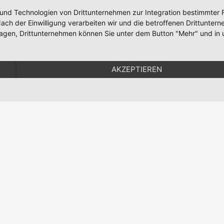
 und Technologien von Drittunternehmen zur Integration bestimmter F
. Nach der Einwilligung verarbeiten wir und die betroffenen Drittun
lagen, Drittunternehmen können Sie unter dem Button "Mehr" und in 
AKZEPTIEREN
büro in Berlin - All work
©
2003 - 2026