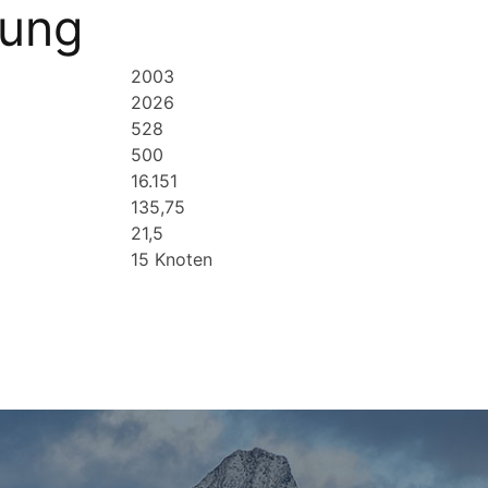
bung
2003
2026
528
500
16.151
135,75
21,5
15 Knoten