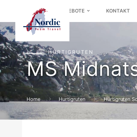
REISEANGEBOTE
KONTAKT
HURTIGRUTEN
MS Midnats
Home
Hurtigruten
Hurtigruten Sc