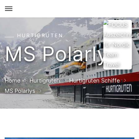
HURTIGRUTEN
MS Polarlys
Home
Hurtigruten
Hurtigruten Schiffe
MS Polarlys