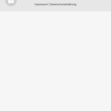
Impressum
|
Datenschutzerklärung
Nordic Team Travel - Ihr Skandinavisches
Reisebüro in Berlin - All work
©
2003 - 2026