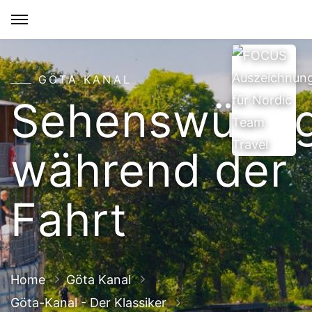
GÖTA KANAL
Sehenswürdig
während der
Fahrt
Home
Göta Kanal
Göta-Kanal - Der Klassiker