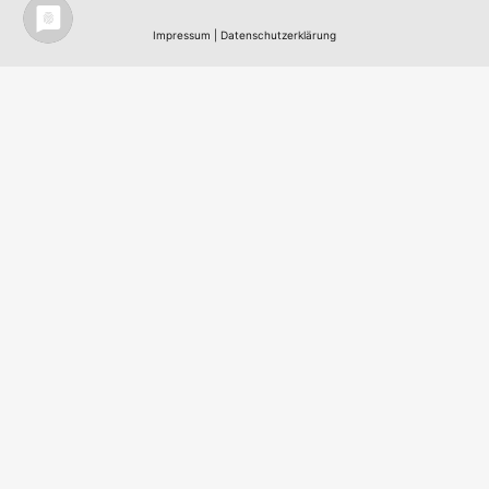
Impressum
|
Datenschutzerklärung
Nordic Team Travel - Ihr Skandinavisches
Reisebüro in Berlin - All work
©
2003 - 2026