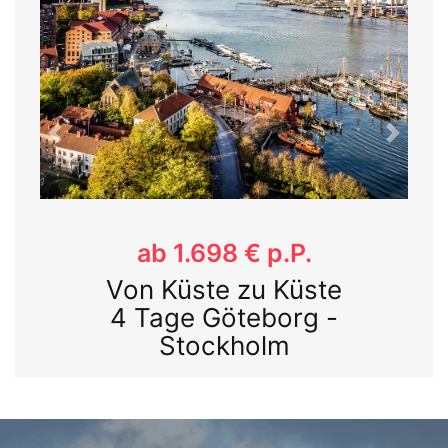
Previous
Next
ab 1.101 € p.P.
Götakanal 3 Tage von
Mariestad - Norsholm